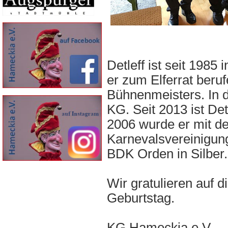
Detleff ist seit 198
er zum Elferrat beru
Bühnenmeisters. In d
KG. Seit 2013 ist De
2006 wurde er mit d
Karnevalsvereinigung
BDK Orden in Silber.
Wir gratulieren auf 
Geburtstag.
KG Hameckia e.V.