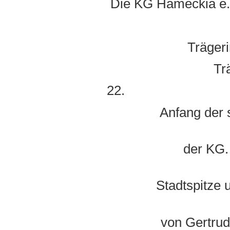
Die KG Hameckia e.V
Trägeri
Tr
Anfang der sech
der KG. Die 
Stadtspitze und di
von Gertrud, egal