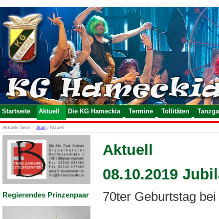
Startseite
Aktuell
Die KG Hameckia
Termine
Tollitäten
Tanzga
Aktuelle Seite:
Start
/
Aktuell
Aktuell
08.10.2019 Jubil
70ter Geburtstag be
Regierendes Prinzenpaar