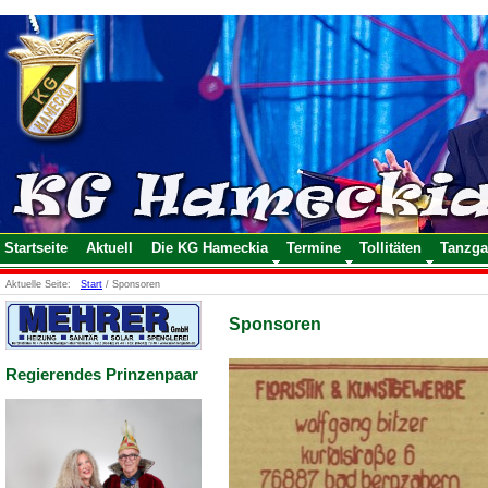
Startseite
Aktuell
Die KG Hameckia
Termine
Tollitäten
Tanzga
Aktuelle Seite:
Start
/
Sponsoren
Sponsoren
Regierendes Prinzenpaar