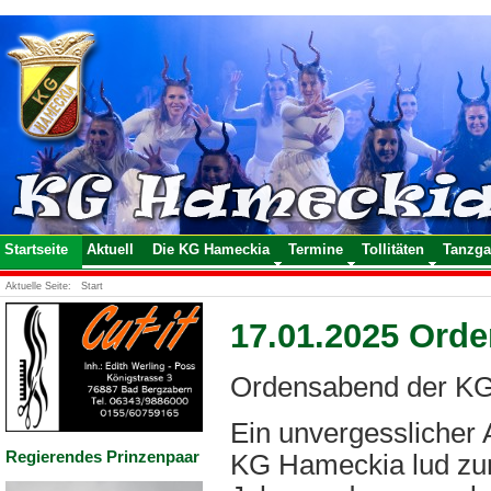
Startseite
Aktuell
Die KG Hameckia
Termine
Tollitäten
Tanzga
Aktuelle Seite:
Start
17.01.2025 Orde
Ordensabend der KG 
Ein unvergesslicher 
Regierendes Prinzenpaar
KG Hameckia lud zum