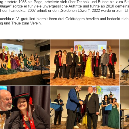
ng
startete 1985 als Page, arbeitete sich über Technik und Bühne bis zum Si
läger“
sorgte er für viele unvergessliche Auftritte und führte ab 2010 gemei
f der Hameckia. 2007 erhielt er den „Goldenen Löwen“, 2022 wurde er zum Ehr
ckia e. V. gratuliert hiermit ihren drei Goldträgern herzlich und bedankt si
ng und Treue zum Verein.