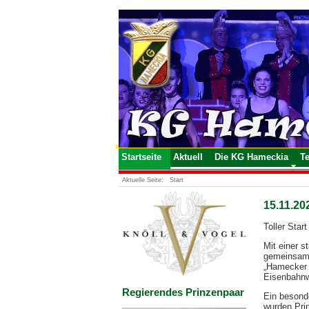
Startseite
Aktuell
Die KG Hameckia
T
Aktuelle Seite:
Start
15.11.20
Toller Star
Mit einer 
gemeinsam 
„Hamecker E
Eisenbahnw
Regierendes Prinzenpaar
Ein besond
wurden Prin