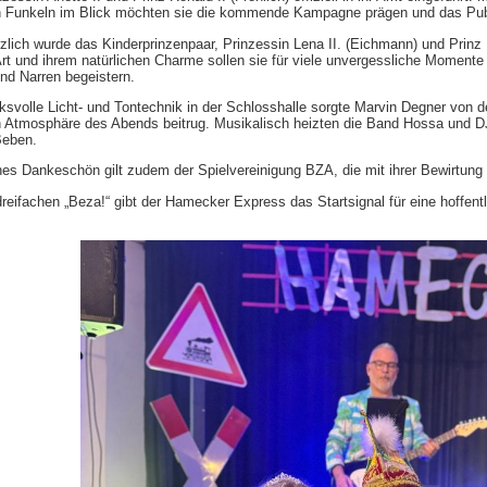
 Funkeln im Blick möchten sie die kommende Kampagne prägen und das Publi
lich wurde das Kinderprinzenpaar, Prinzessin Lena II. (Eichmann) und Prinz Lass
Art und ihrem natürlichen Charme sollen sie für viele unvergessliche Moment
nd Narren begeistern.
ksvolle Licht- und Tontechnik in der Schlosshalle sorgte Marvin Degner von d
 Atmosphäre des Abends beitrug. Musikalisch heizten die Band Hossa und D
Beben.
hes Dankeschön gilt zudem der Spielvereinigung BZA, die mit ihrer Bewirtung
reifachen „Beza!“ gibt der Hamecker Express das Startsignal für eine hoffentl