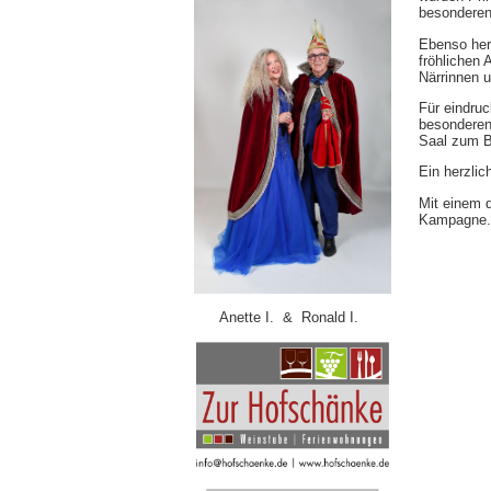
besonderen
Ebenso herz
fröhlichen 
Närrinnen u
Für eindruc
besonderen
Saal zum 
Ein herzlic
Mit einem d
Kampagne.
Anette I. & Ronald I.