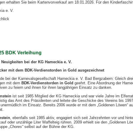
gen erhalten Sie beim Kartenvorverkauf am 18.01.2026. Für den Kinderfaschi
a e. V.
hlick
25 BDK Verleihung
 Neuigkeiten bei der KG Hameckia e. V.
cker mit dem BDK-Verdienstorden in Gold ausgezeichnet
e bei der Karnevalsgesellschaft Hameckia e. V. Bad Bergzabern: Gleich drei 
gen mit dem
BDK-Verdienstorden in Gold
geehrt. Eine Abordnung der Hameck
iven zu feiern und ihnen für ihren langjährigen Einsatz zu danken.
instein
ist seit 1985 Mitglied der KG Hameckia und war viele Jahre im Elferr
istig das Amt des Präsidenten und leitete die Geschicke des Vereins bis 1997
 unermüdlich im Einsatz. Bereits 2006 wurde er mit dem „Goldenen Löwen“ a
at.
nstein
, ebenfalls seit 1985 aktiv, engagiert sich seit Jahrzehnten vor und hin
uf oder unzählige Liter Waffelteig rühren. 2009 erhielt sie den „Goldenen Löw
uppe
„Chores“
selbst auf der Bühne der KG.