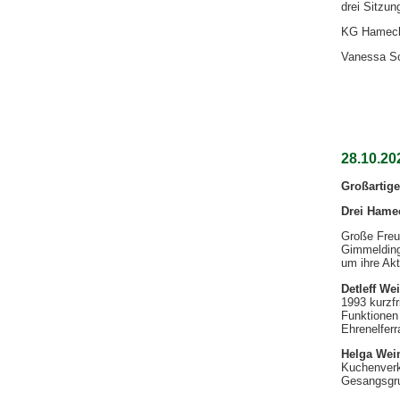
drei Sitzun
KG Hamecki
Vanessa Sc
28.10.20
Großartige
Drei Hame
Große Freud
Gimmeldin
um ihre Akt
Detleff We
1993 kurzfr
Funktionen
Ehrenelferr
Helga Wei
Kuchenverka
Gesangsgr