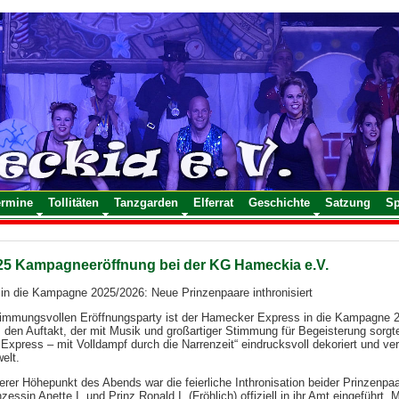
ermine
Tollitäten
Tanzgarden
Elferrat
Geschichte
Satzung
S
25 Kampagneeröffnung bei der KG Hameckia e.V.
t in die Kampagne 2025/2026: Neue Prinzenpaare inthronisiert
stimmungsvollen Eröffnungsparty ist der Hamecker Express in die Kampagne 20
den Auftakt, der mit Musik und großartiger Stimmung für Begeisterung sorg
xpress – mit Volldampf durch die Narrenzeit“ eindrucksvoll dekoriert und ver
elt.
erer Höhepunkt des Abends war die feierliche Inthronisation beider Prinzenp
zessin Anette I. und Prinz Ronald I. (Fröhlich) offiziell in ihr Amt eingeführ