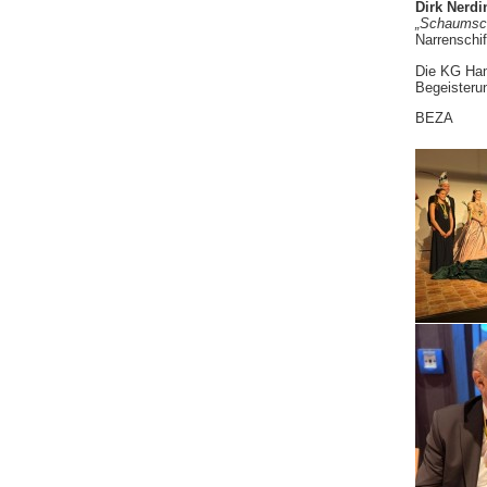
Dirk Nerdi
„Schaumsch
Narrenschif
Die KG Hame
Begeisteru
BEZA