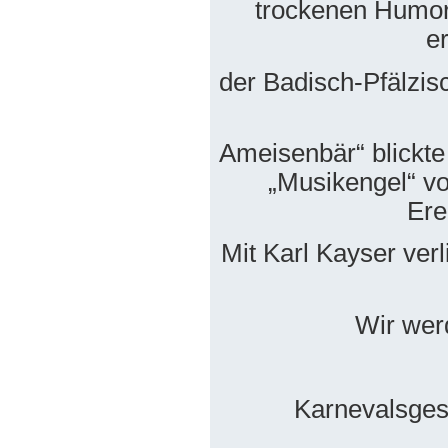
trockenen Humor 
e
der Badisch-Pfälzi
Ameisenbär“ blickte 
„Musikengel“ vo
Ere
Mit Karl Kayser ver
Wir wer
Karnevalsges