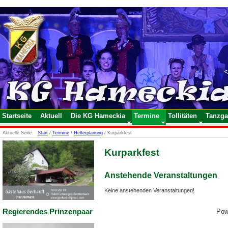
Startseite
Aktuell
Die KG Hameckia
Termine
Tollitäten
Tanzga
Aktuelle Seite:
Start
/
Termine
/
Helferplanung
/
Kurparkfest
Kurparkfest
Anstehende Veranstaltungen
Keine anstehenden Veranstaltungen!
Regierendes Prinzenpaar
Pow