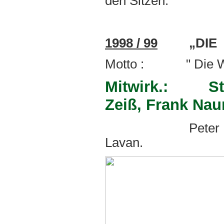
den Sitzen.
1998 / 99
„DIE H
Motto : " Die Wo
Mitwirk.: Stef
Zeiß, Frank Nau
Peter Flos, Tho
Lavan.