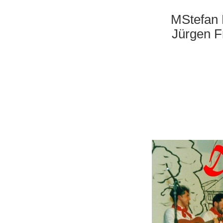
MStefan 
Jürgen F
Karin S