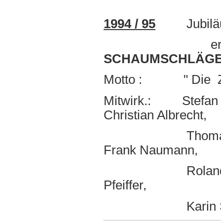
1994 / 95
Jubiläum
erstmals m
SCHAUMSCHLÄGE
Motto : " Die Ze
Mitwirk.: Stefan K
Christian Albrecht,
Thomas Emser, 
Frank Naumann,
Roland Zeiß, Be
Pfeiffer,
Karin Schneide