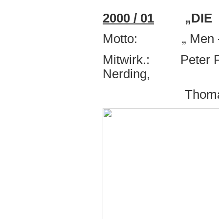
2000 / 01
„DIE H
Motto: „ Men - S
Mitwirk.: Peter Fl
Nerding,
Thomas Emser