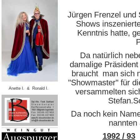
Jürgen Frenzel und 
Shows inszeniert
Kenntnis hatte, g
P
Da natürlich ne
damalige Präsident 
braucht man sich n
"Showmaster" für di
Anette I. & Ronald I.
versammelten sich
Stefan.S
Da noch kein Name 
nannten 
1992 / 93
e