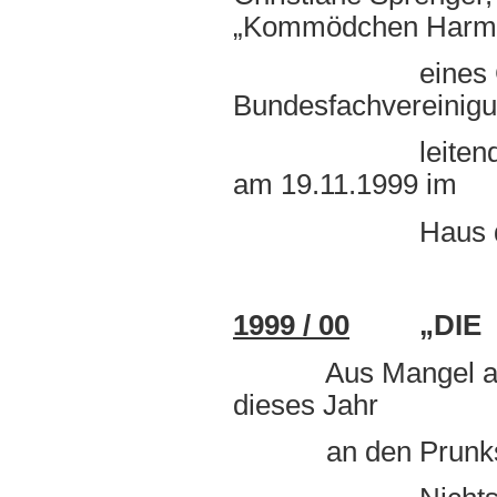
„Kommödchen Harmo
eines Gala - Ab
Bundesfachvereinigu
leitenden Kranke
am 19.11.1999 im
Haus des Ga
1999 / 00
„DIE H
Aus Mangel an ric
dieses Jahr
an den Prunksitzu