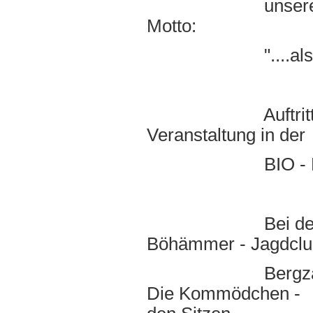
unserem "Schau
Motto:
"....als se noc
Auftritt mit de
Veranstaltung in der
BIO - MED Klin
Bei der Feier z
Böhämmer - Jagdclu
Bergzabern, am 
Die Kommödchen