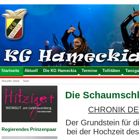
Startseite
Aktuell
Die KG Hameckia
Termine
Tollitäten
Tanzga
Aktuelle Seite:
Start
Die Schaumschl
CHRONIK DE
Der Grundstein fü
Regierendes Prinzenpaar
bei der Hochzeit des