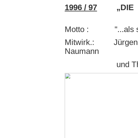
1996 / 97
„DIE H
Motto : "...als se
Mitwirk.: Jürgen F
Naumann
und Thomas