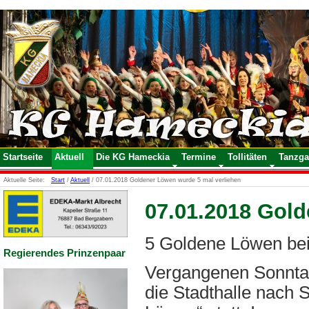
Startseite
Aktuell
Die KG Hameckia
Termine
Tollitäten
Tanzga
Aktuelle Seite:
Start
/
Aktuell
/
07.01.2018 Goldener Löwen wurde 5 mal verliehen
07.01.2018 Gold
5 Goldene Löwen bei
Regierendes Prinzenpaar
Vergangenen Sonnta
die Stadthalle nach 