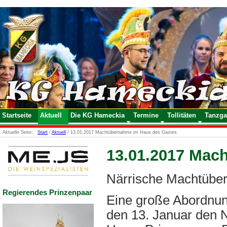
Startseite
Aktuell
Die KG Hameckia
Termine
Tollitäten
Tanzga
Aktuelle Seite:
Start
/
Aktuell
/
13.01.2017 Machtübernahme im Haus des Gastes
13.01.2017 Mac
Närrische Machtübe
Regierendes Prinzenpaar
Eine große Abordnun
den 13. Januar den 